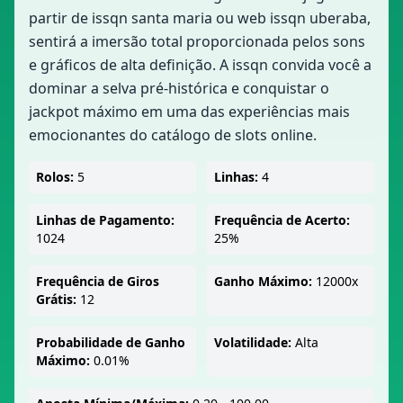
partir de issqn santa maria ou web issqn uberaba,
sentirá a imersão total proporcionada pelos sons
e gráficos de alta definição. A issqn convida você a
dominar a selva pré-histórica e conquistar o
jackpot máximo em uma das experiências mais
emocionantes do catálogo de slots online.
Rolos:
5
Linhas:
4
Linhas de Pagamento:
Frequência de Acerto:
1024
25%
Frequência de Giros
Ganho Máximo:
12000x
Grátis:
12
Probabilidade de Ganho
Volatilidade:
Alta
Máximo:
0.01%