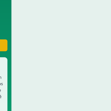
m
os
e
ê