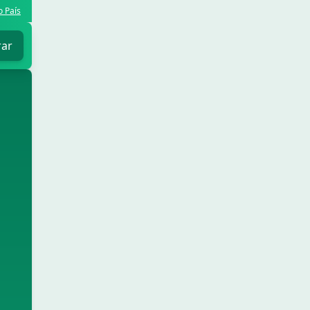
o País
rar