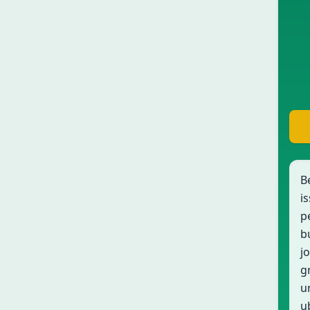
B
i
p
b
j
g
u
u