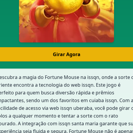
Girar Agora
escubra a magia do Fortune Mouse na issqn, onde a sorte 
riente encontra a tecnologia do web issqn. Este jogo é
erfeito para quem busca diversão rápida e prêmios
mpactantes, sendo um dos favoritos em cuiaba issqn. Com 
acilidade de acesso via web issqn uberaba, você pode girar 
olos a qualquer momento e tentar a sorte com o rato
ourado. A integração com issqn santa maria garante que s
xperiência seja fluida e segura. Fortune Mouse não é apena