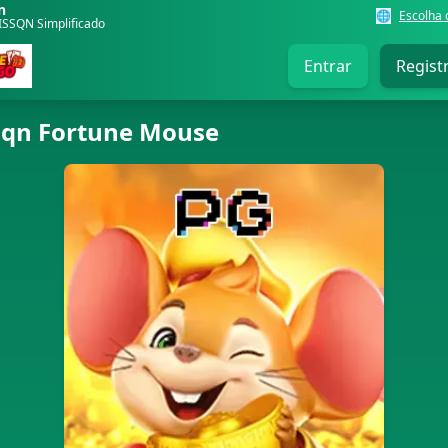
n
🌐
Escolha 
ISSQN Simplificado
Entrar
Regist
sqn Fortune Mouse