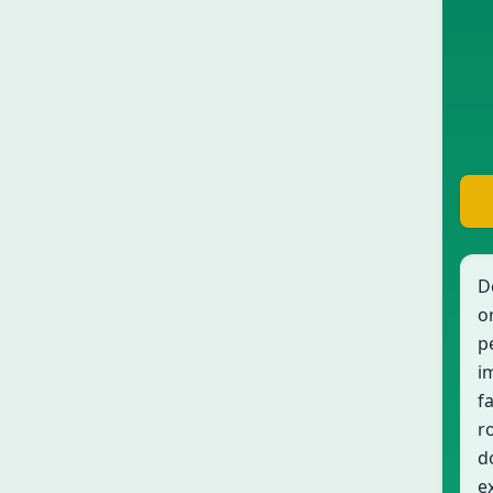
D
o
p
i
f
r
d
e