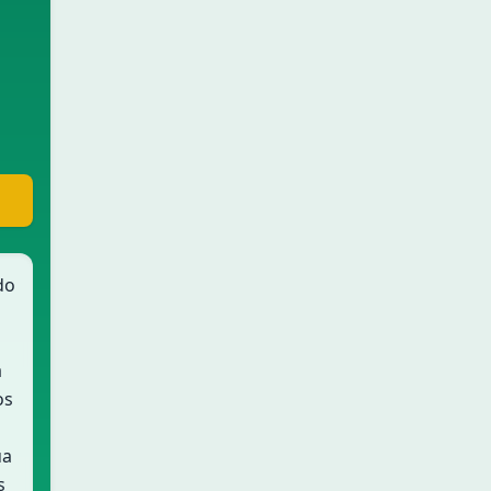
do
a
os
ua
s